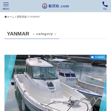
MENU
TEL
ホーム
買取実績
YANMAR
YANMAR
– category –
YANMAR