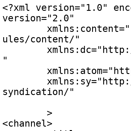
<?xml version="1.0" enc
version="2.0"

	xmlns:content="http://purl.org/rss/1.0/mod
ules/content/"

	xmlns:dc="http://purl.org/dc/elements/1.1/
"

	xmlns:atom="http://www.w3.org/2005/Atom"

	xmlns:sy="http://purl.org/rss/1.0/modules/
syndication/"

	>

<channel>
