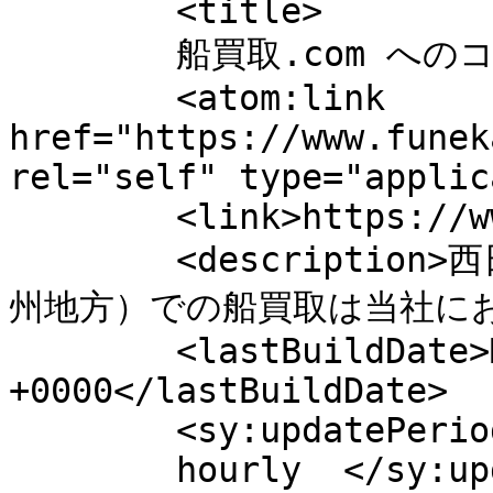
	<title>

	船買取.com へのコメント	</title>

	<atom:link 
href="https://www.funek
rel="self" type="applic
	<link>https://www.funekaitori.jp</link>

	<description>西日本エリア（近畿・中国・四国・九
州地方）での船買取は当社におまかせ
	<lastBuildDate>Mon, 27 Apr 2026 04:43:05 
+0000</lastBuildDate>

	<sy:updatePeriod>

	hourly	</sy:updatePeriod>
