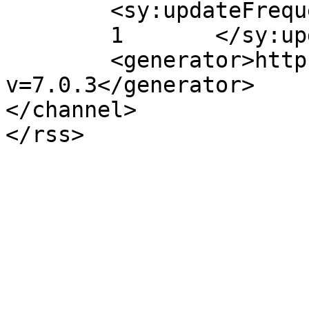
	<sy:updateFrequency>

	1	</sy:updateFrequency>

	<generator>https://wordpress.org/?
v=7.0.3</generator>

</channel>
