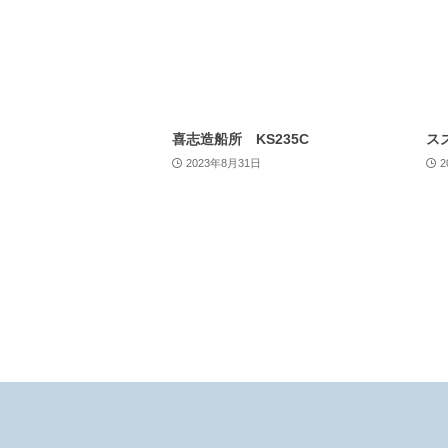
喜志造船所 KS235C
スズ
2023年8月31日
2