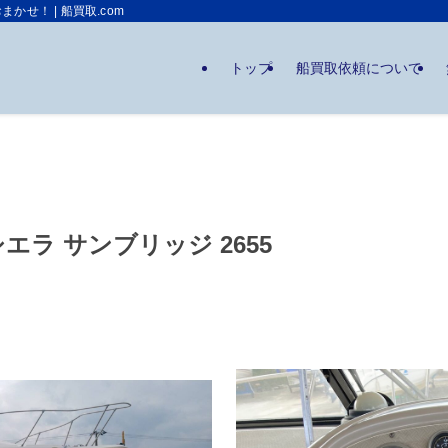
せ！ | 船買取.com
トップ
船買取依頼について
ラ サンブリッジ 2655