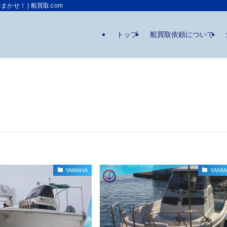
せ！ | 船買取.com
トップ
船買取依頼について
YAMAHA
YANM