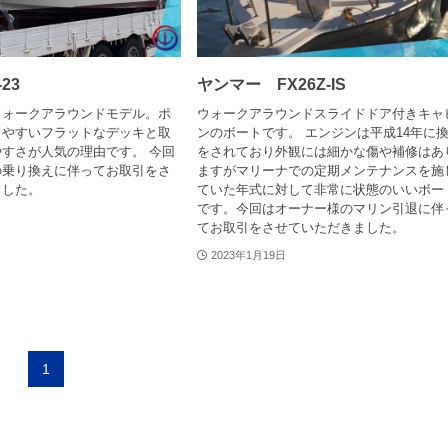
23
ヤンマー FX26Z-IS
ウォークアラウンドモデル。ポ
ウォークアラウンドスライドドア付きキャ
りやすいフラットなデッキと取
ンのボートです。 エンジンは平成14年に
すさが人気の理由です。 今回
をされており外観には細かな傷や補修はあ
の乗り換えに伴ってお取引をさ
ますがマリーナでの定期メンテナンスを施
ました。
ていた年式に対して非常に状態のいいボー
です。今回はオーナー様のマリン引退に伴
てお取引をさせていただきました。
2023年1月19日
1